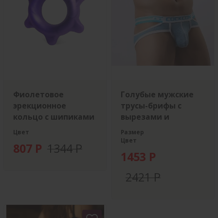
Фиолетовое
Голубые мужские
эрекционное
трусы-брифы с
кольцо с шипиками
вырезами и
леопардовым
Цвет
Размер
рисунком
Цвет
807 Р
1344 Р
1453 Р
2421 Р