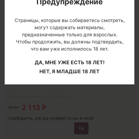
Предупреждение
Previous
Next
Страницы, которые вы собираетесь смотреть,
могут содержать материалы,
предназначенные только для взрослых.
Чтобы продолжить, вы должны подтвердить,
О товаре
что вам уже исполнилось 18 лет.
Размер
Таблица размеров
ДА, МНЕ УЖЕ ЕСТЬ 18 ЛЕТ!
Цвет
НЕТ, Я МЛАДШЕ 18 ЛЕТ
Страна производитель
: Великобритания
Упаковка
: прозрачный пакет
Страна бренда
: Великобритания
Товар временно отсутствует
2 113
Р
Цена:
Сообщить, когда появится на e-mail