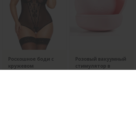
Роскошное боди с
Розовый вакуумный
кружевом
стимулятор в
форме сердца
Размер
Цвет
Цвет
9415 Р
3319 Р
15692 Р
5532 Р