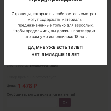
Страницы, которые вы собираетесь смотреть,
могут содержать материалы,
предназначенные только для взрослых.
Чтобы продолжить, вы должны подтвердить,
что вам уже исполнилось 18 лет.
О товаре
ДА, МНЕ УЖЕ ЕСТЬ 18 ЛЕТ!
Размер
Таблица размеров
Цвет
НЕТ, Я МЛАДШЕ 18 ЛЕТ
Страна производитель
: Великобритания
Упаковка
: прозрачный пакет
Страна бренда
: Великобритания
Товар временно отсутствует
1 478
Р
Цена:
Сообщить, когда появится на e-mail